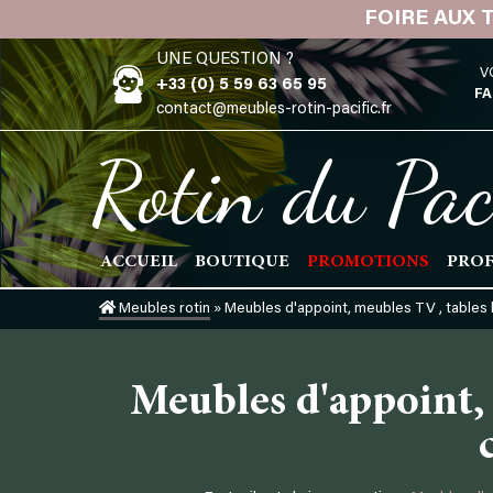
Skip
FOIRE AUX 
to
UNE QUESTION ?
content
V
+33 (0) 5 59 63 65 95
FA
contact@meubles-rotin-pacific.fr
Rotin du Pac
ACCUEIL
BOUTIQUE
PROMOTIONS
PROF
Meubles rotin
»
Meubles d'appoint, meubles TV , tables 
Meubles d'appoint, 