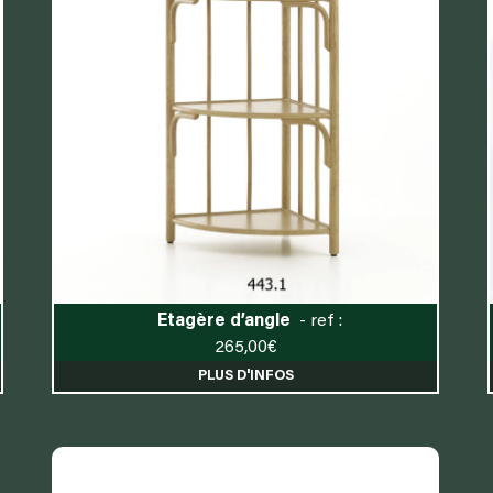
Etagère d’angle
- ref :
265,00
€