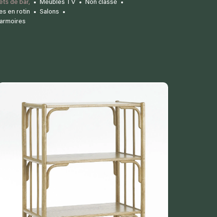
ets de bar,
Meubles TV
Non classé
es en rotin
Salons
 armoires