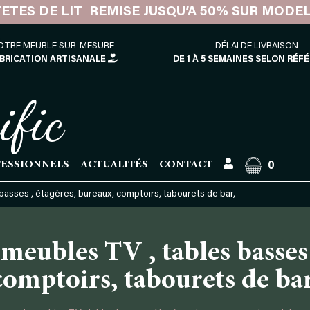
TETES DE LIT REMISE JUSQU’A 50% SUR MODE
OTRE MEUBLE SUR-MESURE
DÉLAI DE LIVRAISON
BRICATION ARTISANALE
DE 1 À 5 SEMAINES SELON RÉF
ific
ESSIONNELS
ACTUALITÉS
CONTACT
0
basses , étagères, bureaux, comptoirs, tabourets de bar,
meubles TV , tables basses 
comptoirs, tabourets de bar