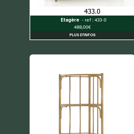
Etagère
- ref : 433-0
488,00
€