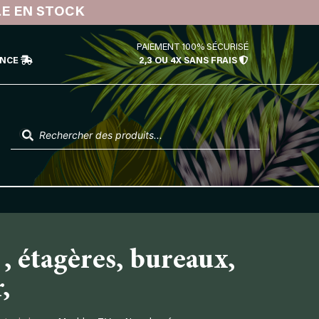
LE EN STOCK
PAIEMENT 100% SÉCURISÉ
ÉNCE
2,3 OU 4X SANS FRAIS
Recherche
de
produits
, étagères, bureaux,
,