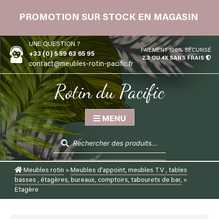
Skip
 12
to
PROMOTION SUR STOCK EN MAGASIN
content
UNE QUESTION ?
PAIEMENT 100% SÉCURISÉ
+33 (0) 5 59 63 65 95
2,3 OU 4X SANS FRAIS
contact@meubles-rotin-pacific.fr
Rotin du Pacific
MENU
Recherche
de
produits
Meubles rotin
»
Meubles d'appoint, meubles TV , tables
basses , étagères, bureaux, comptoirs, tabourets de bar,
»
Etagère