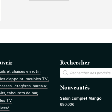
de
Etagère
d'angle
uvrir
Rechercher
Recherche
ils et chaises en rotin
de
produits
es d'appoint, meubles TV ,
basses , étagères, bureaux,
Nouveautés
rs, tabourets de bar,
Salon complet Mango
les TV
690,00
€
lassé