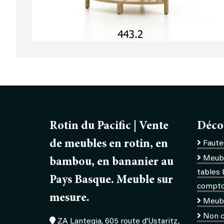
Rotin du Pacific | Vente
Déco
de meubles en rotin, en
Fauteu
Meubl
bambou, en bananier au
tables 
Pays Basque. Meuble sur
comptoi
mesure.
Meub
Non c
ZA Lantegia, 605 route d'Ustaritz,