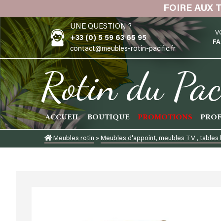
Skip
FOIRE AUX 
to
UNE QUESTION ?
content
V
+33 (0) 5 59 63 65 95
FA
contact@meubles-rotin-pacific.fr
Rotin du Pac
ACCUEIL
BOUTIQUE
PROMOTIONS
PROF
Meubles rotin
»
Meubles d'appoint, meubles TV , tables 