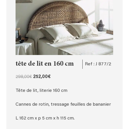
tête de lit en 160 cm
Ref : J 877/2
Le
Le
298,00
€
252,00
€
prix
prix
initial
actuel
Tête de lit, literie 160 cm
était :
est :
298,00€.
252,00€.
Cannes de rotin, tressage feuilles de bananier
L 162 cm x p 5 cm x h 115 cm.