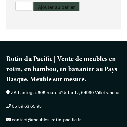
quantité
Ajouter au panier
de
tête
de
lit
en
160
cm
Rotin du Pacific | Vente de meubles en
rotin, en bambou, en bananier au Pays
Basque. Meuble sur mesure.
ZA Lantegia, 605 route d'Ustaritz, 64990 Villefranque
05 59 63 65 95
contact@meubles-rotin-pacific.fr