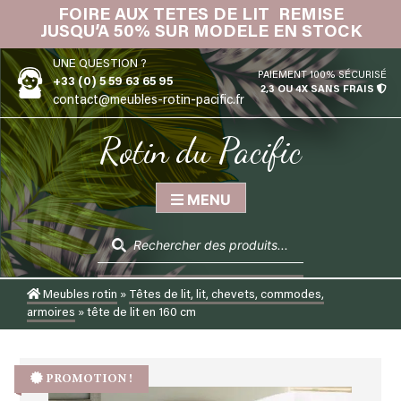
Skip
FOIRE AUX TETES DE LIT REMISE
IN
to
JUSQU’A 50% SUR MODELE EN STOCK
content
UNE QUESTION ?
PAIEMENT 100% SÉCURISÉ
+33 (0) 5 59 63 65 95
2,3 OU 4X SANS FRAIS
contact@meubles-rotin-pacific.fr
Rotin du Pacific
MENU
Recherche
de
produits
Meubles rotin
»
Têtes de lit, lit, chevets, commodes,
armoires
»
tête de lit en 160 cm
PROMOTION !