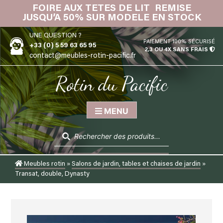
Skip
FOIRE AUX TETES DE LIT REMISE
IN
to
JUSQU’A 50% SUR MODELE EN STOCK
content
UNE QUESTION ?
PAIEMENT 100% SÉCURISÉ
+33 (0) 5 59 63 65 95
2,3 OU 4X SANS FRAIS
contact@meubles-rotin-pacific.fr
Rotin du Pacific
MENU
Recherche
de
produits
Meubles rotin
»
Salons de jardin, tables et chaises de jardin
»
Transat, double, Dynasty