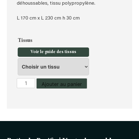
déhoussables, tissu polypropylène.
L 170 cm x L 230 cm h 30 cm
Tissus
Voir le guide des tissus
quantité
Ajouter au panier
de
Transat,
double,
Dynasty