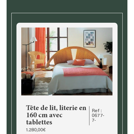
cm
avec
tablettes.
Tête de lit, literie en
Ref :
160 cm avec
0677-
7-
tablettes
1.280,00
€