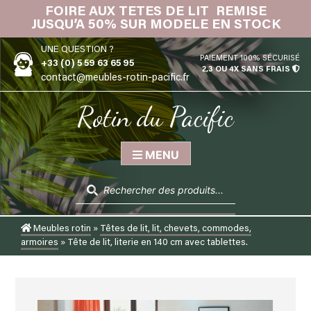
Skip
FOIRE AUX TETES DE LIT REMISE
IN
to
JUSQU’A 50% SUR MODELE EN STOCK
content
UNE QUESTION ?
PAIEMENT 100% SÉCURISÉ
+33 (0) 5 59 63 65 95
2,3 OU 4X SANS FRAIS
contact@meubles-rotin-pacific.fr
Rotin du Pacific
MENU
Recherche
de
produits
Meubles rotin
»
Têtes de lit, lit, chevets, commodes,
armoires
»
Tête de lit, literie en 140 cm avec tablettes.