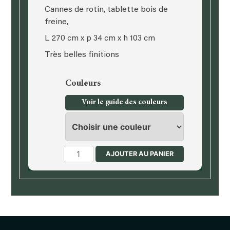
Cannes de rotin, tablette bois de
freine,
L 270 cm x p 34 cm x h 103 cm
Très belles finitions
Couleurs
Voir le guide des couleurs
quantité
AJOUTER AU PANIER
de
Tête
de
lit,
literie
en