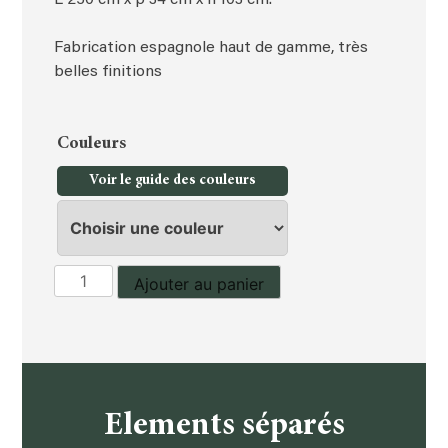
Fabrication espagnole haut de gamme, très
belles finitions
Couleurs
Voir le guide des couleurs
quantité
Ajouter au panier
de
Tête
de
lit,
literie
Elements séparés
en
140