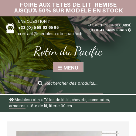
Skip
FOIRE AUX TETES DE LIT REMISE
IN
to
JUSQU’A 50% SUR MODELE EN STOCK
content
UNE QUESTION ?
PAIEMENT 100% SÉCURISÉ
+33 (0) 5 59 63 65 95
2,3 OU 4X SANS FRAIS
contact@meubles-rotin-pacific.fr
Rotin du Pacific
MENU
Recherche
de
produits
Meubles rotin
»
Têtes de lit, lit, chevets, commodes,
armoires
»
tête de lit, literie 90 cm