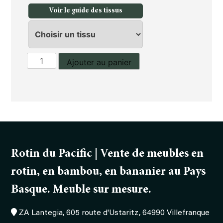
Voir le guide des tissus
quantité
Ajouter au panier
de
Tabouret
de
bar
pivotant
Rotin du Pacific | Vente de meubles en
rotin, en bambou, en bananier au Pays
Basque. Meuble sur mesure.
ZA Lantegia, 605 route d'Ustaritz, 64990 Villefranque