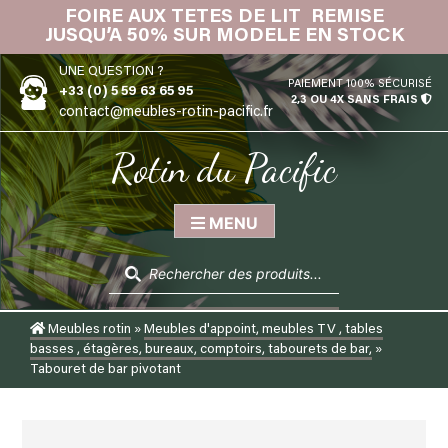
Skip
FOIRE AUX TETES DE LIT REMISE
IN
to
JUSQU’A 50% SUR MODELE EN STOCK
content
UNE QUESTION ?
PAIEMENT 100% SÉCURISÉ
+33 (0) 5 59 63 65 95
2,3 OU 4X SANS FRAIS
contact@meubles-rotin-pacific.fr
Rotin du Pacific
MENU
Recherche
de
produits
Meubles rotin
»
Meubles d'appoint, meubles TV , tables
basses , étagères, bureaux, comptoirs, tabourets de bar,
»
Tabouret de bar pivotant