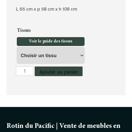
L 65 cm x p 58 cm x h 108 cm
Tissus
Voir le guide des tissus
quantité
Ajouter au panier
de
tabouret
de
bar
Rotin du Pacific | Vente de meubles en