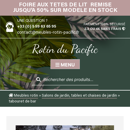
Skip
FOIRE AUX TETES DE LIT REMISE
IN
to
JUSQU’A 50% SUR MODELE EN STOCK
content
UNE QUESTION ?
PAIEMENT 100% SÉCURISÉ
+33 (0) 5 59 63 65 95
2,3 OU 4X SANS FRAIS
contact@meubles-rotin-pacific.fr
Rotin du Pacific
MENU
Recherche
de
produits
Meubles rotin
»
Salons de jardin, tables et chaises de jardin
»
tabouret de bar