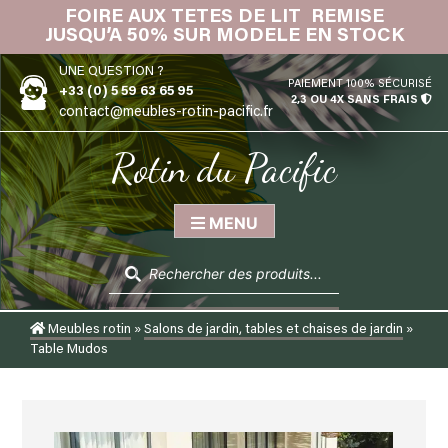
Skip
FOIRE AUX TETES DE LIT REMISE
IN
to
JUSQU’A 50% SUR MODELE EN STOCK
content
UNE QUESTION ?
PAIEMENT 100% SÉCURISÉ
+33 (0) 5 59 63 65 95
2,3 OU 4X SANS FRAIS
contact@meubles-rotin-pacific.fr
Rotin du Pacific
MENU
Recherche
de
produits
Meubles rotin
»
Salons de jardin, tables et chaises de jardin
»
Table Mudos