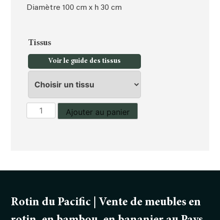
Diamètre 100 cm x h 30 cm
Tissus
Voir le guide des tissus
quantité
Ajouter au panier
de
Table
Mudos
Rotin du Pacific | Vente de meubles en