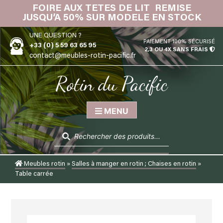
Skip
FOIRE AUX TETES DE LIT REMISE
IN
to
JUSQU’A 50% SUR MODELE EN STOCK
content
UNE QUESTION ?
PAIEMENT 100% SÉCURISÉ
+33 (0) 5 59 63 65 95
2,3 OU 4X SANS FRAIS
contact@meubles-rotin-pacific.fr
Rotin du Pacific
MENU
Recherche
de
produits
Meubles rotin
»
Salles à manger en rotin ; Chaises en rotin
»
Table carrée