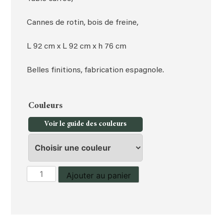
Cannes de rotin, bois de freine,
L 92 cm x L 92 cm x h 76 cm
Belles finitions, fabrication espagnole.
Couleurs
Voir le guide des couleurs
quantité
Ajouter au panier
de
Table
carrée