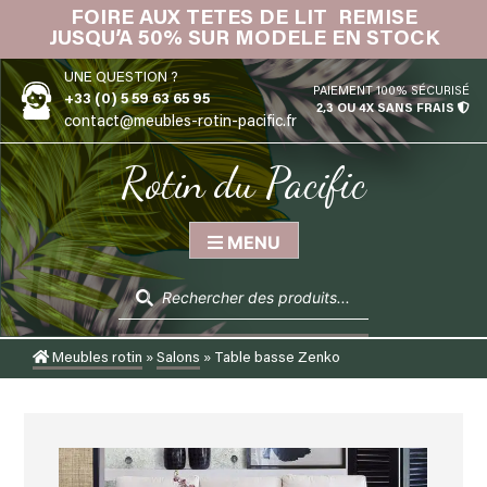
Skip
FOIRE AUX TETES DE LIT REMISE
IN
to
JUSQU’A 50% SUR MODELE EN STOCK
content
UNE QUESTION ?
PAIEMENT 100% SÉCURISÉ
+33 (0) 5 59 63 65 95
2,3 OU 4X SANS FRAIS
contact@meubles-rotin-pacific.fr
Rotin du Pacific
MENU
Recherche
de
produits
Meubles rotin
»
Salons
»
Table basse Zenko