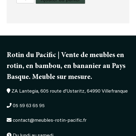
de
Table
basse
Zenko
Rotin du Pacific | Vente de meubles en
rotin, en bambou, en bananier au Pays
Basque. Meuble sur mesure.
ZA Lantegia, 605 route d'Ustaritz, 64990 Villefranque
05 59 63 65 95
contact@meubles-rotin-pacific.fr
Du lundi au samedi