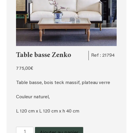
Table basse Zenko
Ref : 21794
775,00
€
Table basse, bois teck massif, plateau verre
Couleur naturel,
L 120 cm x L 120 cm x h 40 cm
quantité
Ajouter au panier