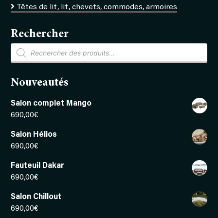
Têtes de lit, lit, chevets, commodes, armoires
Rechercher
Recherche
de
produits
Nouveautés
Salon complet Mango
690,00
€
Salon Hélios
690,00
€
Fauteuil Dakar
690,00
€
Salon Chillout
690,00
€