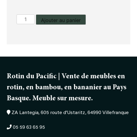
quantité
Ajouter au panier
de
Table
basse
SPA
Rotin du Pacific | Vente de meubles en
rotin, en bambou, en bananier au Pays
Basque. Meuble sur mesure.
ZA Lantegia, 605 route d'Ustaritz, 64990 Villefranque
05 59 63 65 95