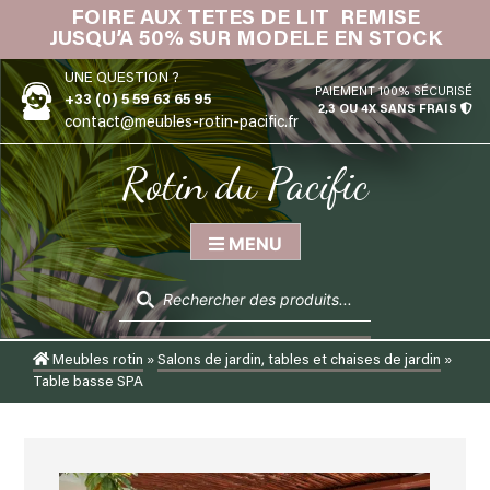
Skip
FOIRE AUX TETES DE LIT REMISE
IN
to
JUSQU’A 50% SUR MODELE EN STOCK
content
UNE QUESTION ?
PAIEMENT 100% SÉCURISÉ
+33 (0) 5 59 63 65 95
2,3 OU 4X SANS FRAIS
contact@meubles-rotin-pacific.fr
Rotin du Pacific
MENU
Recherche
de
produits
Meubles rotin
»
Salons de jardin, tables et chaises de jardin
»
Table basse SPA