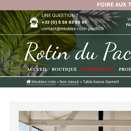
Skip
FOIRE AUX 
to
UNE QUESTION ?
content
V
+33 (0) 5 59 63 65 95
FA
contact@meubles-rotin-pacific.fr
Rotin du Pac
ACCUEIL
BOUTIQUE
PROMOTIONS
PROF
Meubles rotin
»
Non classé
»
Table basse Garnett