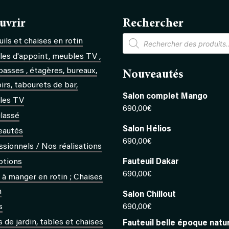
uvrir
Rechercher
Recherche
ils et chaises en rotin
de
produits
es d'appoint, meubles TV ,
basses , étagères, bureaux,
Nouveautés
rs, tabourets de bar,
Salon complet Mango
les TV
690,00
€
lassé
Salon Hélios
eautés
690,00
€
ssionnels / Nos réalisations
otions
Fauteuil Dakar
690,00
€
s à manger en rotin ; Chaises
n
Salon Chillout
s
690,00
€
 de jardin, tables et chaises
Fauteuil belle époque natu