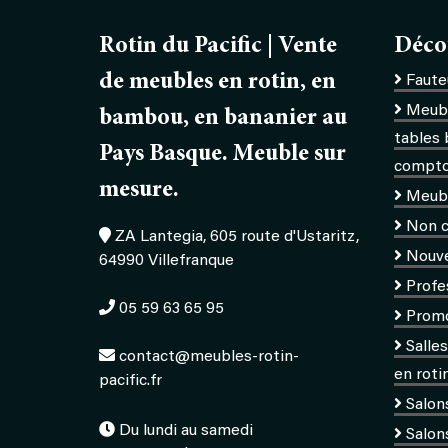
Rotin du Pacific | Vente
Déco
de meubles en rotin, en
Fauteu
Meubl
bambou, en bananier au
tables 
Pays Basque. Meuble sur
comptoi
mesure.
Meub
Non c
ZA Lantegia, 605 route d'Ustaritz,
Nouv
64990 Villefranque
Profe
05 59 63 65 95
Prom
Salle
contact@meubles-rotin-
en roti
pacific.fr
Salon
Du lundi au samedi
Salons