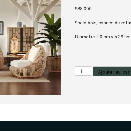
688,00
€
Socle bois, cannes de rotin
Diamètre 110 cm x h 35 cm
quantité
Ajouter au pan
de
Table
basse
Garnett