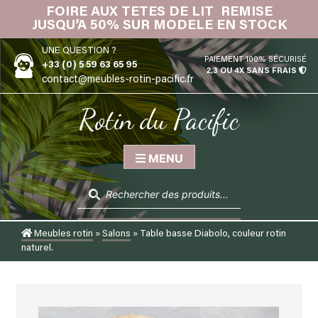
Skip
FOIRE AUX TETES DE LIT REMISE
IN
to
JUSQU’A 50% SUR MODELE EN STOCK
content
UNE QUESTION ?
PAIEMENT 100% SÉCURISÉ
+33 (0) 5 59 63 65 95
2,3 OU 4X SANS FRAIS
contact@meubles-rotin-pacific.fr
Rotin du Pacific
MENU
Recherche
de
produits
Meubles rotin
»
Salons
»
Table basse Diabolo, couleur rotin
naturel.