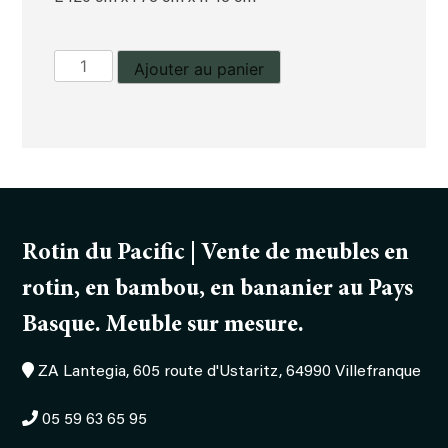
quantité
Ajouter au panier
de
Table
basse
Cala
Rotin du Pacific | Vente de meubles en
rotin, en bambou, en bananier au Pays
Basque. Meuble sur mesure.
ZA Lantegia, 605 route d'Ustaritz, 64990 Villefranque
05 59 63 65 95