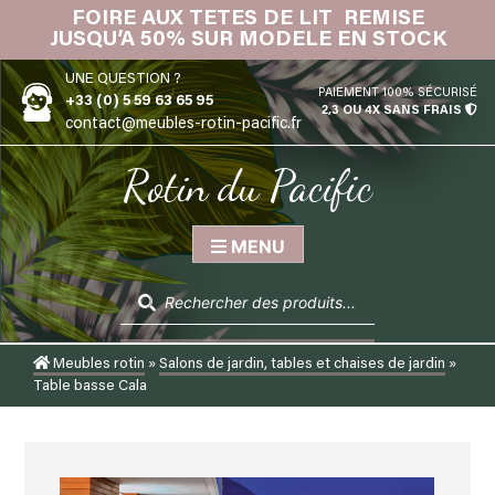
Skip
FOIRE AUX TETES DE LIT REMISE
IN
to
JUSQU’A 50% SUR MODELE EN STOCK
content
UNE QUESTION ?
PAIEMENT 100% SÉCURISÉ
+33 (0) 5 59 63 65 95
2,3 OU 4X SANS FRAIS
contact@meubles-rotin-pacific.fr
Rotin du Pacific
MENU
Recherche
de
produits
Meubles rotin
»
Salons de jardin, tables et chaises de jardin
»
Table basse Cala