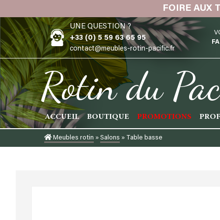
Skip
FOIRE AUX 
to
UNE QUESTION ?
content
V
+33 (0) 5 59 63 65 95
FA
contact@meubles-rotin-pacific.fr
Rotin du Pac
ACCUEIL
BOUTIQUE
PROMOTIONS
PROF
Meubles rotin
»
Salons
»
Table basse