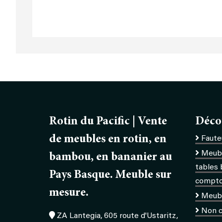
Rotin du Pacific | Vente
Déco
de meubles en rotin, en
Fauteu
Meubl
bambou, en bananier au
tables 
Pays Basque. Meuble sur
comptoi
mesure.
Meub
Non c
ZA Lantegia, 605 route d'Ustaritz,