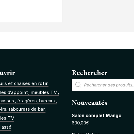
uvrir
Rechercher
Recherche
ils et chaises en rotin
de
produits
es d'appoint, meubles TV ,
basses , étagères, bureaux,
Nouveautés
rs, tabourets de bar,
Salon complet Mango
les TV
690,00
€
lassé