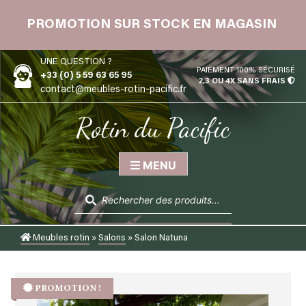
Skip
 12
to
PROMOTION SUR STOCK EN MAGASIN
content
UNE QUESTION ?
PAIEMENT 100% SÉCURISÉ
+33 (0) 5 59 63 65 95
2,3 OU 4X SANS FRAIS
contact@meubles-rotin-pacific.fr
Rotin du Pacific
MENU
Recherche
de
produits
Meubles rotin
»
Salons
»
Salon Natuna
PROMOTION !