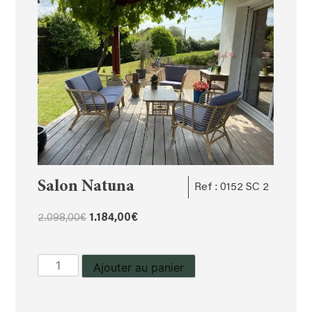
Salon Natuna
Ref : 0152 SC 2
Le
Le
2.098,00
€
1.184,00
€
prix
prix
initial
actuel
quantité
Ajouter au panier
était :
est :
de
2.098,00€.
1.184,00€.
Salon
Natuna