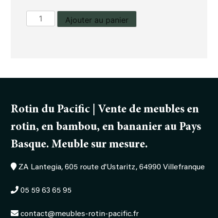
quantité
Ajouter au panier
de
Profil
fauteuil
Horizon
Rotin du Pacific | Vente de meubles en
rotin, en bambou, en bananier au Pays
Basque. Meuble sur mesure.
ZA Lantegia, 605 route d'Ustaritz, 64990 Villefranque
05 59 63 65 95
contact@meubles-rotin-pacific.fr