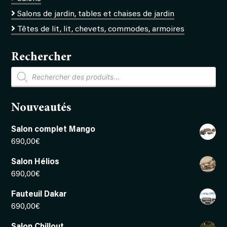
Salons de jardin, tables et chaises de jardin
Têtes de lit, lit, chevets, commodes, armoires
Rechercher
Recherche
de
produits
Nouveautés
Salon complet Mango
690,00
€
Salon Hélios
690,00
€
Fauteuil Dakar
690,00
€
Salon Chillout