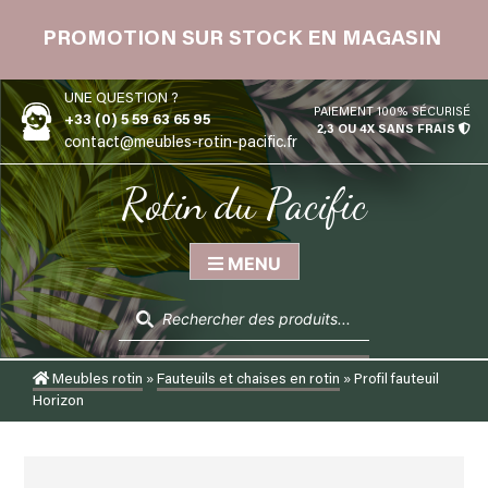
Skip
 12
to
PROMOTION SUR STOCK EN MAGASIN
content
UNE QUESTION ?
PAIEMENT 100% SÉCURISÉ
+33 (0) 5 59 63 65 95
2,3 OU 4X SANS FRAIS
contact@meubles-rotin-pacific.fr
Rotin du Pacific
MENU
Recherche
de
produits
Meubles rotin
»
Fauteuils et chaises en rotin
»
Profil fauteuil
Horizon