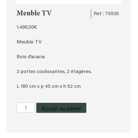
Meuble TV
Ref : 75926
1.496,00
€
Meuble TV
Bois d’acacia
2 portes coulissantes, 2 étagères.
L 180 cm x p 45 cm x h 52 cm
quantité
Ajouter au panier
de
Meuble
TV