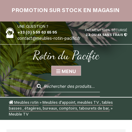
Skip
 12
to
PROMOTION SUR STOCK EN MAGASIN
content
UNE QUESTION ?
PAIEMENT 100% SÉCURISÉ
+33 (0) 5 59 63 65 95
2,3 OU 4X SANS FRAIS
contact@meubles-rotin-pacific.fr
Rotin du Pacific
MENU
Recherche
de
produits
Meubles rotin
»
Meubles d'appoint, meubles TV , tables
basses , étagères, bureaux, comptoirs, tabourets de bar,
»
Meuble TV