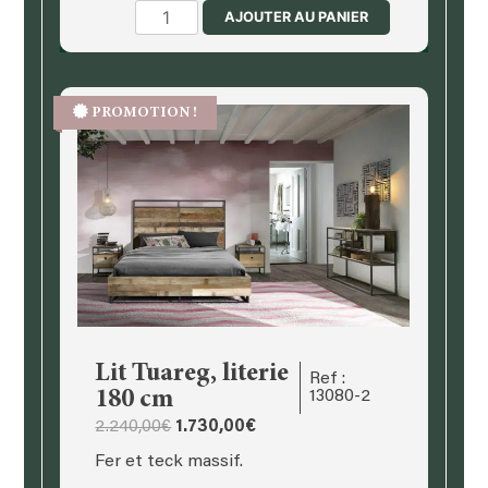
quantité
AJOUTER AU PANIER
de
Etagère
Tuareg
PROMOTION !
Lit Tuareg, literie
Ref :
180 cm
13080-2
Le
Le
2.240,00
€
1.730,00
€
prix
prix
Fer et teck massif.
initial
actuel