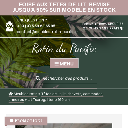
Skip
FOIRE AUX TETES DE LIT REMISE
IN
to
JUSQU’A 50% SUR MODELE EN STOCK
content
UNE QUESTION ?
PAIEMENT 100% SÉCURISÉ
+33 (0) 5 59 63 65 95
2,3 OU 4X SANS FRAIS
contact@meubles-rotin-pacific.fr
Rotin du Pacific
MENU
Recherche
de
produits
Meubles rotin
»
Têtes de lit, lit, chevets, commodes,
armoires
»
Lit Tuareg, literie 160 cm
PROMOTION !