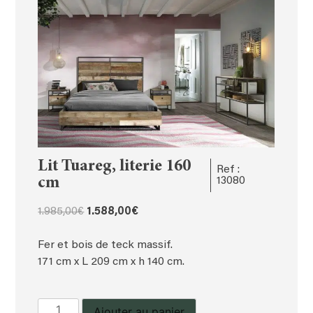
Lit Tuareg, literie 160
Ref :
cm
13080
Le
Le
1.985,00
€
1.588,00
€
prix
prix
initial
actuel
Fer et bois de teck massif.
était :
est :
171 cm x L 209 cm x h 140 cm.
1.985,00€.
1.588,00€.
quantité
Ajouter au panier