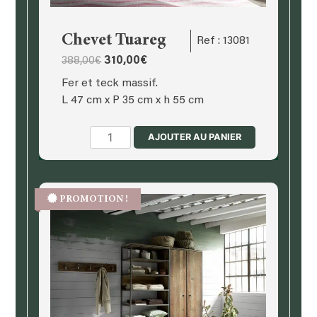
Chevet Tuareg
Ref : 13081
Le
Le
388,00
€
310,00
€
prix
prix
Fer et teck massif.
initial
actuel
L 47 cm x P 35 cm x h 55 cm
était :
est :
388,00€.
310,00€.
quantité
AJOUTER AU PANIER
de
Chevet
Tuareg
PROMOTION !