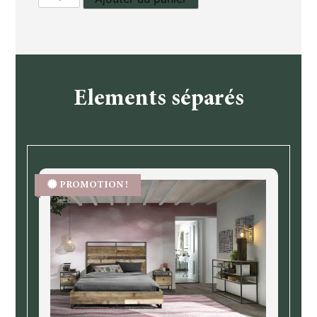
de
Lit
Tuareg,
literie
160
Elements séparés
cm
PROMOTION !