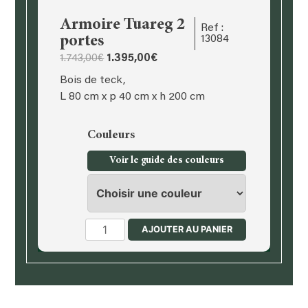
Armoire Tuareg 2
Ref :
portes
13084
Le
Le
1.743,00
€
1.395,00
€
prix
prix
Bois de teck,
initial
actuel
L 80 cm x p 40 cm x h 200 cm
était :
est :
1.743,00€.
1.395,00€.
Couleurs
Voir le guide des couleurs
quantité
AJOUTER AU PANIER
de
Armoire
Tuareg
2