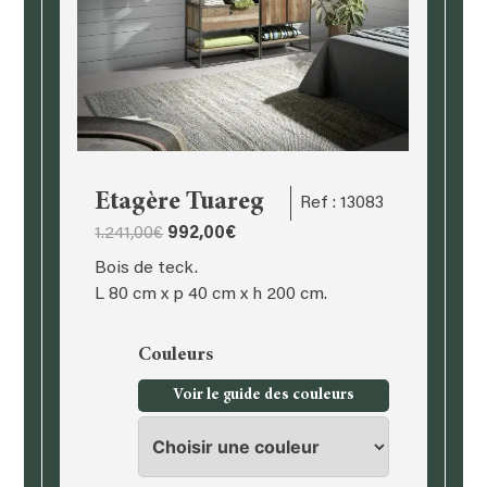
Etagère Tuareg
Ref : 13083
Le
Le
1.241,00
€
992,00
€
prix
prix
Bois de teck.
initial
actuel
L 80 cm x p 40 cm x h 200 cm.
était :
est :
1.241,00€.
992,00€.
Couleurs
Voir le guide des couleurs