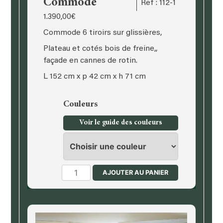
Commode
Ref : 112-1
1.390,00
€
Commode 6 tiroirs sur glissières,
Plateau et cotés bois de freine,,
façade en cannes de rotin.
L 152 cm x p 42 cm x h 71 cm
Couleurs
Voir le guide des couleurs
quantité
AJOUTER AU PANIER
de
Commode