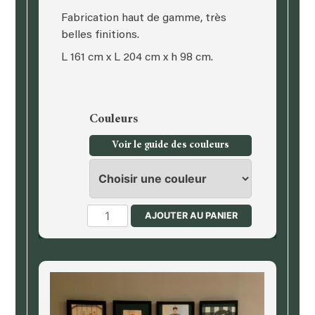
Fabrication haut de gamme, très
belles finitions.
L 161 cm x L 204 cm x h 98 cm.
Couleurs
Voir le guide des couleurs
quantité
AJOUTER AU PANIER
de
Lit,
literie
140
cm