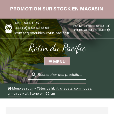
Skip
 12
to
PROMOTION SUR STOCK EN MAGASIN
content
UNE QUESTION ?
PAIEMENT 100% SÉCURISÉ
+33 (0) 5 59 63 65 95
2,3 OU 4X SANS FRAIS
contact@meubles-rotin-pacific.fr
Rotin du Pacific
MENU
Recherche
de
produits
Meubles rotin
»
Têtes de lit, lit, chevets, commodes,
armoires
»
Lit, literie en 160 cm