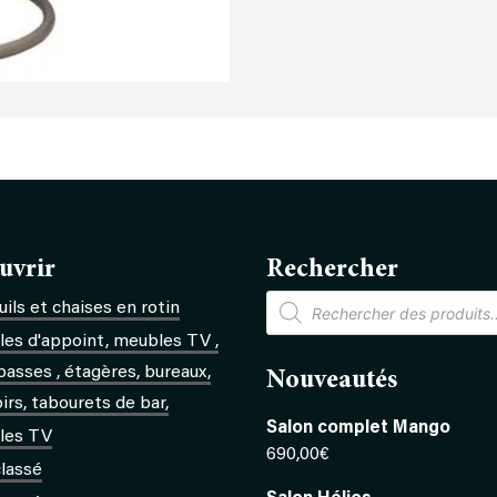
uvrir
Rechercher
Recherche
ils et chaises en rotin
de
produits
es d'appoint, meubles TV ,
basses , étagères, bureaux,
Nouveautés
rs, tabourets de bar,
Salon complet Mango
les TV
690,00
€
lassé