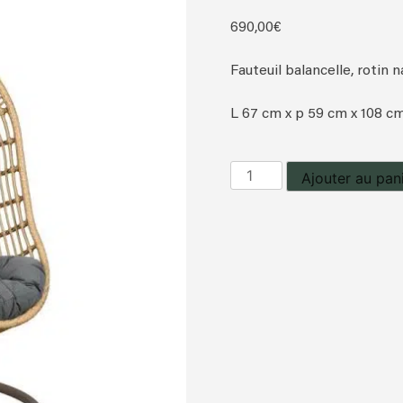
690,00
€
Fauteuil balancelle, rotin n
L 67 cm x p 59 cm x 108 cm
quantité
Ajouter au pan
de
Fauteuil
suspendu