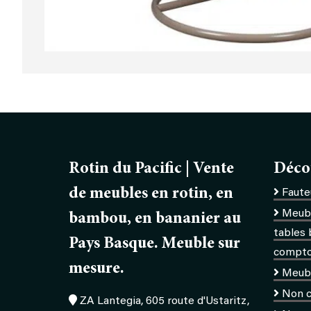
Rotin du Pacific | Vente
Déco
de meubles en rotin, en
Fauteu
Meubl
bambou, en bananier au
tables 
Pays Basque. Meuble sur
comptoi
mesure.
Meub
Non c
ZA Lantegia, 605 route d'Ustaritz,