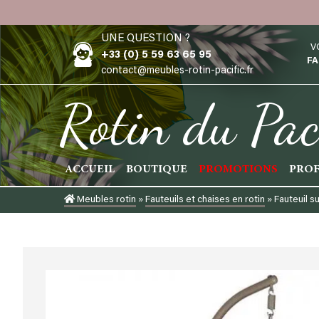
Skip
to
UNE QUESTION ?
content
V
+33 (0) 5 59 63 65 95
FA
contact@meubles-rotin-pacific.fr
Rotin du Pac
ACCUEIL
BOUTIQUE
PROMOTIONS
PROF
Meubles rotin
»
Fauteuils et chaises en rotin
»
Fauteuil 