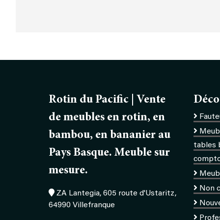
Rotin du Pacific | Vente
Déco
de meubles en rotin, en
Fauteu
Meubl
bambou, en bananier au
tables 
Pays Basque. Meuble sur
comptoi
mesure.
Meub
Non c
ZA Lantegia, 605 route d'Ustaritz,
Nouv
64990 Villefranque
Profe