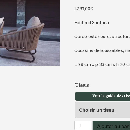
1.267,00
€
Fauteuil Santana
Corde extérieure, structur
Coussins déhoussables, m
L 79 cm x p 83 cm x h 70 
Tissus
Voir le guide des tis
quantité
Ajouter au pan