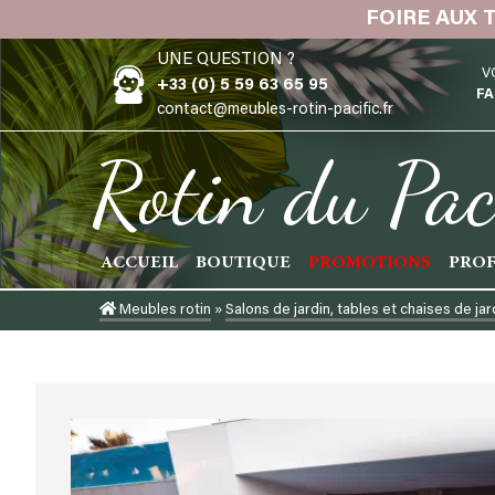
Skip
FOIRE AUX 
to
UNE QUESTION ?
content
V
+33 (0) 5 59 63 65 95
FA
contact@meubles-rotin-pacific.fr
Rotin du Pac
ACCUEIL
BOUTIQUE
PROMOTIONS
PROF
Meubles rotin
»
Salons de jardin, tables et chaises de jar