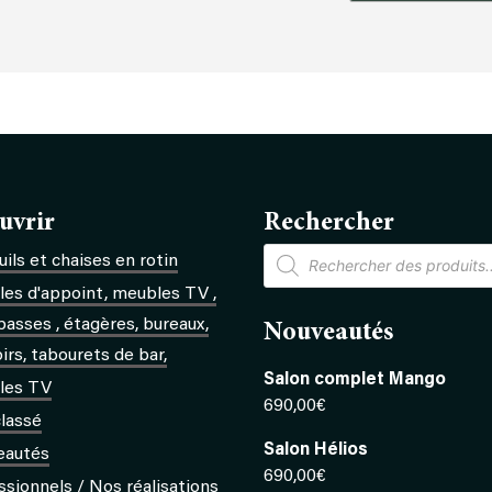
de
Fauteuil
Santana
uvrir
Rechercher
Recherche
ils et chaises en rotin
de
produits
es d'appoint, meubles TV ,
basses , étagères, bureaux,
Nouveautés
rs, tabourets de bar,
Salon complet Mango
les TV
690,00
€
lassé
Salon Hélios
eautés
690,00
€
ssionnels / Nos réalisations