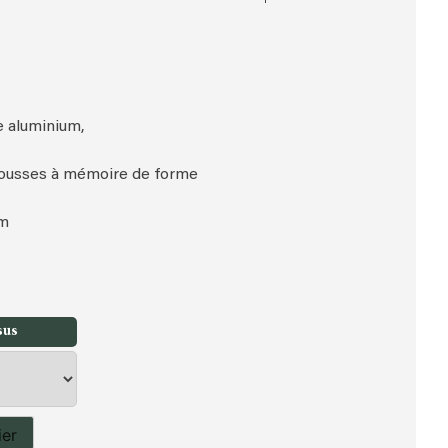
e aluminium,
ousses à mémoire de forme
cm
sus
ier