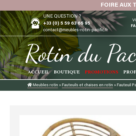
Skip
FOIRE AUX 
to
UNE QUESTION ?
content
V
+33 (0) 5 59 63 65 95
FA
contact@meubles-rotin-pacific.fr
Rotin du Pac
ACCUEIL
BOUTIQUE
PROMOTIONS
PROF
Meubles rotin
»
Fauteuils et chaises en rotin
»
Fauteuil P