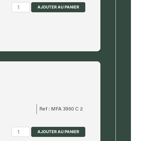
quantité
AJOUTER AU PANIER
de
Détail
fauteuil
Palmier
Ref : MFA 3950 C 2
quantité
AJOUTER AU PANIER
de