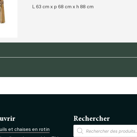
L 63 cm x p 68 cm x h 88 cm
uvrir
Rechercher
Recherche
ils et chaises en rotin
de
produits