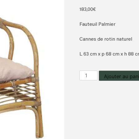
183,00
€
Fauteuil Palmier
Cannes de rotin naturel
L 63 cm x p 68 cm x h 88 
quantité
Ajouter au pan
de
Fauteuil
Palmier