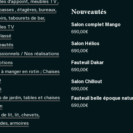
es d'appoint, meubles TV ,
basses , étagères, bureaux,
Nouveautés
rs, tabourets de bar,
Salon complet Mango
les TV
690,00
€
lassé
Salon Hélios
eautés
690,00
€
ssionnels / Nos réalisations
otions
Fauteuil Dakar
690,00
€
s à manger en rotin ; Chaises
n
Salon Chillout
s
690,00
€
 de jardin, tables et chaises
Fauteuil belle époque natu
690,00
€
in
de lit, lit, chevets,
es, armoires