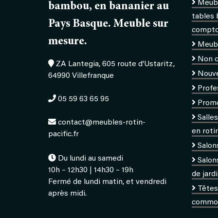
Meubl
bambou, en bananier au
tables 
Pays Basque. Meuble sur
comptoi
mesure.
Meub
Non c
ZA Lantegia, 605 route d'Ustaritz,
Nouv
64990 Villefranque
Profe
05 59 63 65 95
Prom
Salle
contact@meubles-rotin-
en roti
pacific.fr
Salon
Du lundi au samedi
Salons
10h – 12h30 | 14h30 – 19h
de jard
Fermé de lundi matin, et vendredi
Têtes 
après midi.
commod