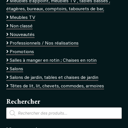
Meubles d'appoint, meubles TV , tables basses ,
étagères, bureaux, comptoirs, tabourets de bar,
Meubles TV
Non classé
Nouveautés
Professionnels / Nos réalisations
Promotions
Salles à manger en rotin ; Chaises en rotin
Salons
Salons de jardin, tables et chaises de jardin
Têtes de lit, lit, chevets, commodes, armoires
Rechercher
Recherche
de
produits