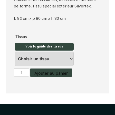
Coussins déhoussables, mousses à mémoire
de forme, tissu spécial extérieur Silvertex.
L 82 cm x p 80 cm x h 80 cm
Tissus
Voir le guide des tissus
quantité
Ajouter au panier
de
Fauteuil
Milan