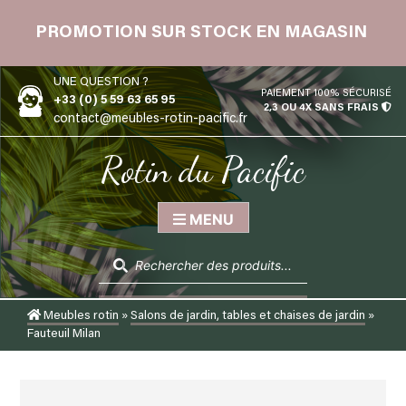
Skip
 12
to
PROMOTION SUR STOCK EN MAGASIN
content
UNE QUESTION ?
PAIEMENT 100% SÉCURISÉ
+33 (0) 5 59 63 65 95
2,3 OU 4X SANS FRAIS
contact@meubles-rotin-pacific.fr
Rotin du Pacific
MENU
Recherche
de
produits
Meubles rotin
»
Salons de jardin, tables et chaises de jardin
»
Fauteuil Milan