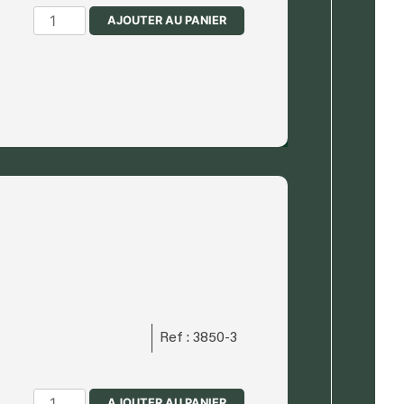
quantité
AJOUTER AU PANIER
de
Fauteuil
de
profi
Ref : 3850-3
quantité
AJOUTER AU PANIER