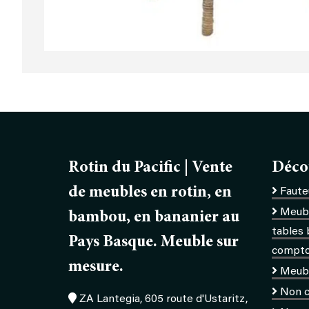
Rotin du Pacific | Vente
Déco
de meubles en rotin, en
Fauteu
Meubl
bambou, en bananier au
tables 
Pays Basque. Meuble sur
comptoi
mesure.
Meub
Non c
ZA Lantegia, 605 route d'Ustaritz,