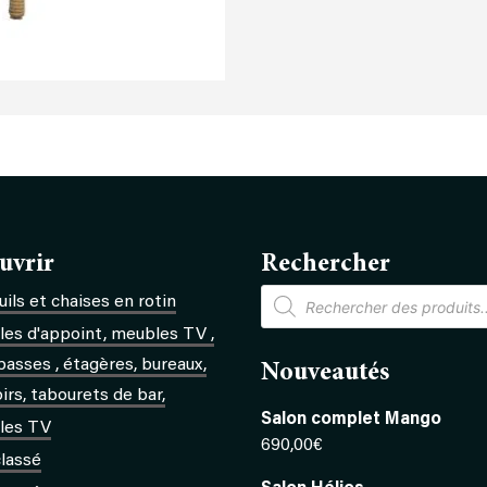
uvrir
Rechercher
Recherche
ils et chaises en rotin
de
produits
es d'appoint, meubles TV ,
basses , étagères, bureaux,
Nouveautés
rs, tabourets de bar,
Salon complet Mango
les TV
690,00
€
lassé