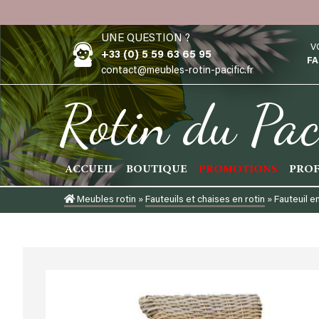
Skip
to
UNE QUESTION ?
content
V
+33 (0) 5 59 63 65 95
FA
contact@meubles-rotin-pacific.fr
Rotin du Pac
ACCUEIL
BOUTIQUE
PROMOTIONS
PROF
Meubles rotin
»
Fauteuils et chaises en rotin
»
Fauteuil e