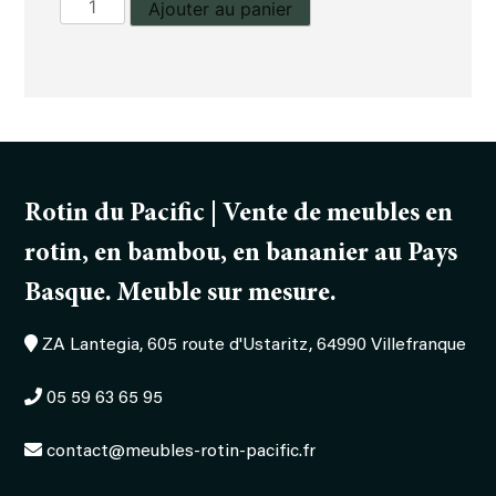
quantité
Ajouter au panier
de
Fauteuil
Elize
Rotin du Pacific | Vente de meubles en
rotin, en bambou, en bananier au Pays
Basque. Meuble sur mesure.
ZA Lantegia, 605 route d'Ustaritz, 64990 Villefranque
05 59 63 65 95
contact@meubles-rotin-pacific.fr