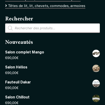
Têtes de lit, lit, chevets, commodes, armoires
Rechercher
Recherche
de
produits
Nouveautés
Salon complet Mango
690,00
€
Salon Hélios
690,00
€
Fauteuil Dakar
690,00
€
Salon Chillout
690,00
€