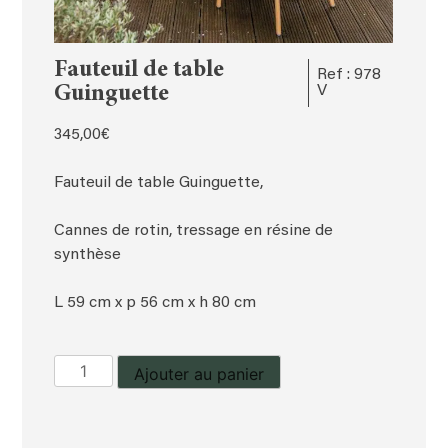
Fauteuil de table
Ref : 978
Guinguette
V
345,00
€
Fauteuil de table Guinguette,
Cannes de rotin, tressage en résine de
synthèse
L 59 cm x p 56 cm x h 80 cm
quantité
Ajouter au panier
de
Fauteuil
de