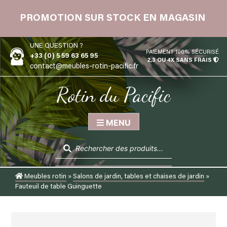
Skip
 12
to
PROMOTION SUR STOCK EN MAGASIN
content
UNE QUESTION ?
PAIEMENT 100% SÉCURISÉ
+33 (0) 5 59 63 65 95
2,3 OU 4X SANS FRAIS
contact@meubles-rotin-pacific.fr
Rotin du Pacific
MENU
Recherche
de
produits
Meubles rotin
»
Salons de jardin, tables et chaises de jardin
»
Fauteuil de table Guinguette