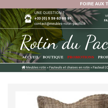
Skip
FOIRE AUX 
to
UNE QUESTION ?
content
V
+33 (0) 5 59 63 65 95
FA
contact@meubles-rotin-pacific.fr
Rotin du Pac
ACCUEIL
BOUTIQUE
PROMOTIONS
PROF
Meubles rotin
»
Fauteuils et chaises en rotin
»
Fauteuil (