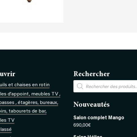
uvrir
Rechercher
Recherche
ils et chaises en rotin
de
produits
es d'appoint, meubles TV ,
basses , étagères, bureaux,
Nouveautés
rs, tabourets de bar,
Salon complet Mango
les TV
690,00
€
lassé