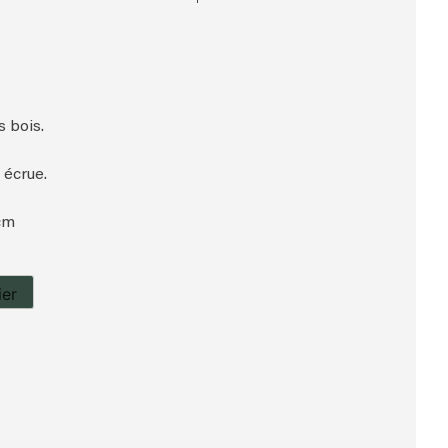
s bois.
 écrue.
 cm
ier