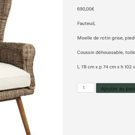
690,00
€
Fauteuil,
Moelle de rotin grise, pied
Coussin déhoussable, toile
L 78 cm x p 74 cm x h 102
quantité
Ajouter au pan
de
Fauteuil
(Copie)