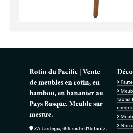
Rotin du Pacific | Vente
Déco
de meubles en rotin, en
Fauteu
Meubl
bambou, en bananier au
tables 
Pays Basque. Meuble sur
comptoi
mesure.
Meub
Non c
ZA Lantegia, 605 route d'Ustaritz,