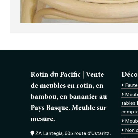
Rotin du Pacific | Vente
Déco
de meubles en rotin, en
Fauteu
Meubl
bambou, en bananier au
tables 
Pays Basque. Meuble sur
comptoi
mesure.
Meub
Non c
ZA Lantegia, 605 route d'Ustaritz,