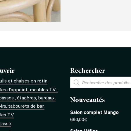
uvrir
Rechercher
Recherche
ils et chaises en rotin
de
produits
es d'appoint, meubles TV ,
basses , étagères, bureaux,
Nouveautés
rs, tabourets de bar,
Salon complet Mango
les TV
690,00
€
lassé