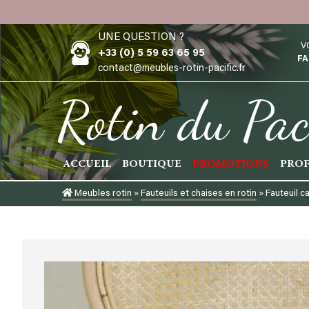
Skip
to
UNE QUESTION ?
content
V
+33 (0) 5 59 63 65 95
FA
contact@meubles-rotin-pacific.fr
Rotin du Pac
ACCUEIL
BOUTIQUE
PROMOTIONS
PROF
Meubles rotin
»
Fauteuils et chaises en rotin
»
Fauteuil c