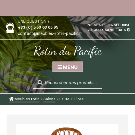
Skip
to
content
UNE QUESTION ?
PAIEMENT 100% SÉCURISÉ
+33 (0) 5 59 63 65 95
2,3 OU 4X SANS FRAIS
contact@meubles-rotin-pacific.fr
Rotin du Pacific
MENU
Recherche
de
produits
Meubles rotin
»
Salons
»
Fauteuil Flore