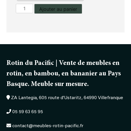
quantité
Ajouter au panier
de
Fauteuil
Flore
Rotin du Pacific | Vente de meubles en
rotin, en bambou, en bananier au Pays
Basque. Meuble sur mesure.
ZA Lantegia, 605 route d'Ustaritz, 64990 Villefranque
05 59 63 65 95
contact@meubles-rotin-pacific.fr