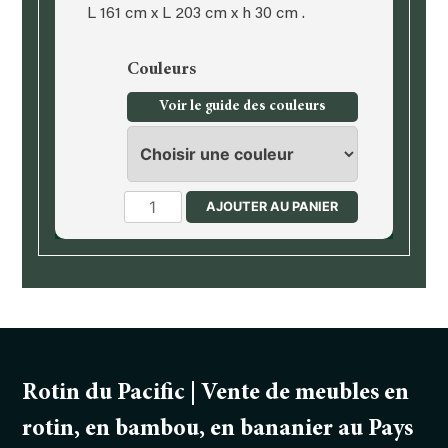
L 161 cm x L 203 cm x h 30 cm .
Couleurs
Voir le guide des couleurs
quantité
AJOUTER AU PANIER
de
Lit,
literie
140
cm
Rotin du Pacific | Vente de meubles en
rotin, en bambou, en bananier au Pays