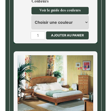
Couleurs
Voir le guide des couleurs
quantité
AJOUTER AU PANIER
de
Lit,
literie
en
160
cm