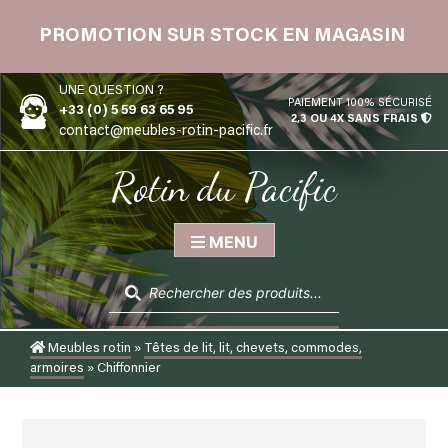
Skip
 12
to
PROMOTION SUR STOCK EN MAGASIN
content
UNE QUESTION ?
PAIEMENT 100% SÉCURISÉ
+33 (0) 5 59 63 65 95
2,3 OU 4X SANS FRAIS
contact@meubles-rotin-pacific.fr
Rotin du Pacific
MENU
Recherche
de
produits
Meubles rotin
»
Têtes de lit, lit, chevets, commodes,
armoires
»
Chiffonnier