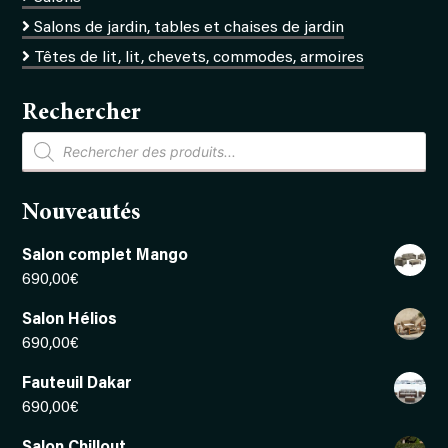
Salons de jardin, tables et chaises de jardin
Têtes de lit, lit, chevets, commodes, armoires
Rechercher
Recherche
de
produits
Nouveautés
Salon complet Mango
690,00
€
Salon Hélios
690,00
€
Fauteuil Dakar
690,00
€
Salon Chillout