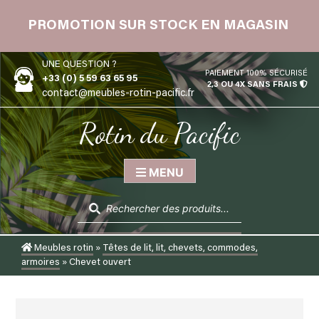
Skip
 12
to
PROMOTION SUR STOCK EN MAGASIN
content
UNE QUESTION ?
PAIEMENT 100% SÉCURISÉ
+33 (0) 5 59 63 65 95
2,3 OU 4X SANS FRAIS
contact@meubles-rotin-pacific.fr
Rotin du Pacific
MENU
Recherche
de
produits
Meubles rotin
»
Têtes de lit, lit, chevets, commodes,
armoires
»
Chevet ouvert