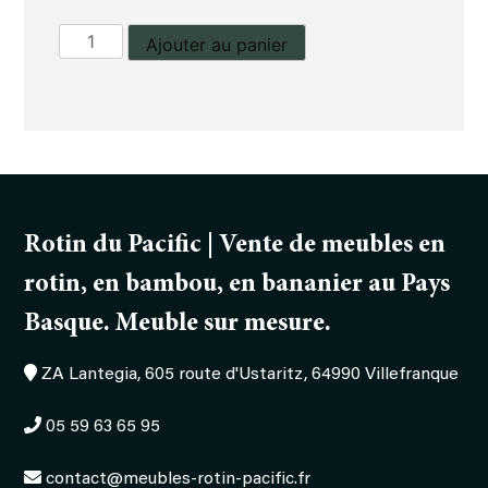
quantité
Ajouter au panier
de
Chevet
ouvert
Rotin du Pacific | Vente de meubles en
rotin, en bambou, en bananier au Pays
Basque. Meuble sur mesure.
ZA Lantegia, 605 route d'Ustaritz, 64990 Villefranque
05 59 63 65 95
contact@meubles-rotin-pacific.fr