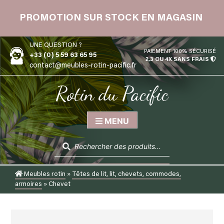
Skip
 12
to
PROMOTION SUR STOCK EN MAGASIN
content
UNE QUESTION ?
PAIEMENT 100% SÉCURISÉ
+33 (0) 5 59 63 65 95
2,3 OU 4X SANS FRAIS
contact@meubles-rotin-pacific.fr
Rotin du Pacific
MENU
Recherche
de
produits
Meubles rotin
»
Têtes de lit, lit, chevets, commodes,
armoires
»
Chevet