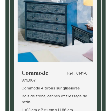
Commode
Ref : 0141-0
875,00
€
Commode 4 tiroirs sur glissières
Bois de frêne, cannes et tressage de
rotin.
L 103 cm x P 51 cm x H 86 cm.