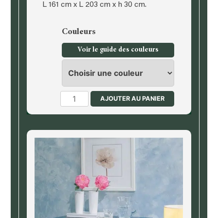
L 161 cm x L 203 cm x h 30 cm.
Couleurs
Voir le guide des couleurs
quantité
AJOUTER AU PANIER
de
Lit,
literie
en
140
cm