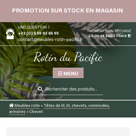
Skip
 12
to
PROMOTION SUR STOCK EN MAGASIN
content
UNE QUESTION ?
PAIEMENT 100% SÉCURISÉ
+33 (0) 5 59 63 65 95
2,3 OU 4X SANS FRAIS
contact@meubles-rotin-pacific.fr
Rotin du Pacific
MENU
Recherche
de
produits
Meubles rotin
»
Têtes de lit, lit, chevets, commodes,
armoires
»
Chevet