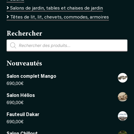
Salons de jardin, tables et chaises de jardin
Têtes de lit, lit, chevets, commodes, armoires
Rechercher
Recherche
de
produits
Nouveautés
Salon complet Mango
690,00
€
Salon Hélios
690,00
€
Fauteuil Dakar
690,00
€
Salon Chillout