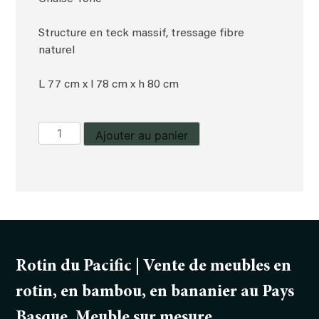
Structure en teck massif, tressage fibre
naturel
L 77 cm x l 78 cm x h 80 cm
quantité
Ajouter au panier
de
Chaise
Tone
Rotin du Pacific | Vente de meubles en
rotin, en bambou, en bananier au Pays
Basque. Meuble sur mesure.