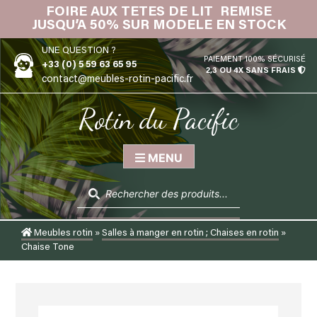
Skip
FOIRE AUX TETES DE LIT REMISE
IN
to
JUSQU’A 50% SUR MODELE EN STOCK
content
UNE QUESTION ?
PAIEMENT 100% SÉCURISÉ
+33 (0) 5 59 63 65 95
2,3 OU 4X SANS FRAIS
contact@meubles-rotin-pacific.fr
Rotin du Pacific
MENU
Recherche
de
produits
Meubles rotin
»
Salles à manger en rotin ; Chaises en rotin
»
Chaise Tone