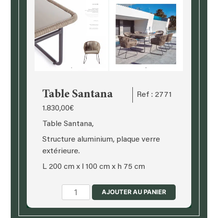
Table Santana
Ref : 2771
1.830,00
€
Table Santana,
Structure aluminium, plaque verre
extérieure.
L 200 cm x l 100 cm x h 75 cm
quantité
AJOUTER AU PANIER
de
Table