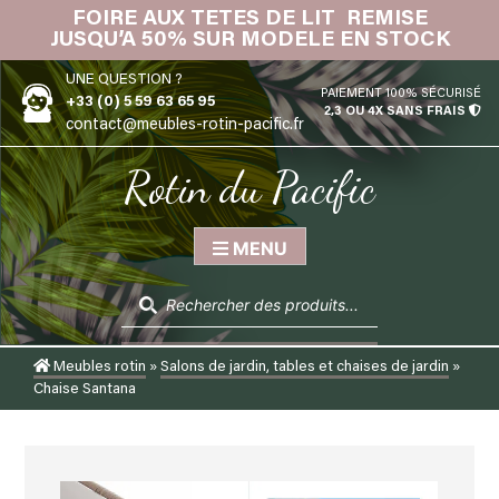
Skip
FOIRE AUX TETES DE LIT REMISE
IN
to
JUSQU’A 50% SUR MODELE EN STOCK
content
UNE QUESTION ?
PAIEMENT 100% SÉCURISÉ
+33 (0) 5 59 63 65 95
2,3 OU 4X SANS FRAIS
contact@meubles-rotin-pacific.fr
Rotin du Pacific
MENU
Recherche
de
produits
Meubles rotin
»
Salons de jardin, tables et chaises de jardin
»
Chaise Santana