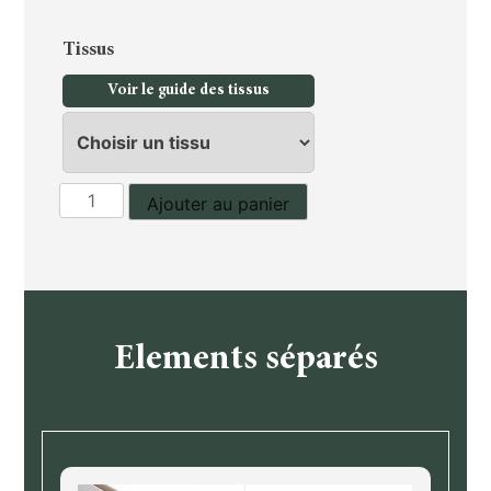
Tissus
Voir le guide des tissus
quantité
Ajouter au panier
de
Chaise
Santana
Elements séparés