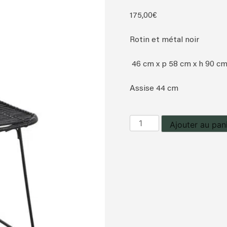
175,00
€
Rotin et métal noir
46 cm x p 58 cm x h 90 c
Assise 44 cm
quantité
Ajouter au pan
de
Chaise
rotin
et
métal
laqué
noir