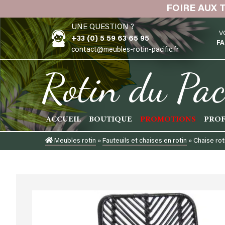
Skip
FOIRE AUX 
to
UNE QUESTION ?
content
V
+33 (0) 5 59 63 65 95
FA
contact@meubles-rotin-pacific.fr
Rotin du Pac
ACCUEIL
BOUTIQUE
PROMOTIONS
PROF
Meubles rotin
»
Fauteuils et chaises en rotin
»
Chaise rot