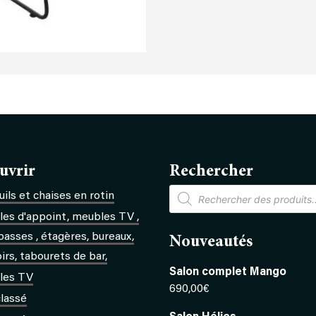
uvrir
Rechercher
Recherche
ils et chaises en rotin
de
produits
es d'appoint, meubles TV ,
basses , étagères, bureaux,
Nouveautés
rs, tabourets de bar,
Salon complet Mango
les TV
690,00
€
lassé