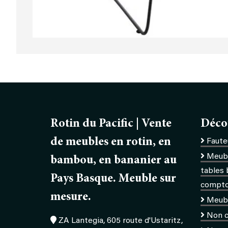
Rotin du Pacific | Vente
Déco
de meubles en rotin, en
Fauteu
Meubl
bambou, en bananier au
tables 
Pays Basque. Meuble sur
comptoi
mesure.
Meub
Non c
ZA Lantegia, 605 route d'Ustaritz,