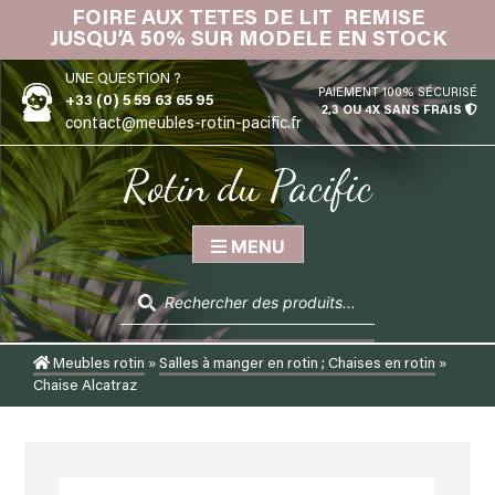
Skip
FOIRE AUX TETES DE LIT REMISE
IN
to
JUSQU’A 50% SUR MODELE EN STOCK
content
UNE QUESTION ?
PAIEMENT 100% SÉCURISÉ
+33 (0) 5 59 63 65 95
2,3 OU 4X SANS FRAIS
contact@meubles-rotin-pacific.fr
Rotin du Pacific
MENU
Recherche
de
produits
Meubles rotin
»
Salles à manger en rotin ; Chaises en rotin
»
Chaise Alcatraz