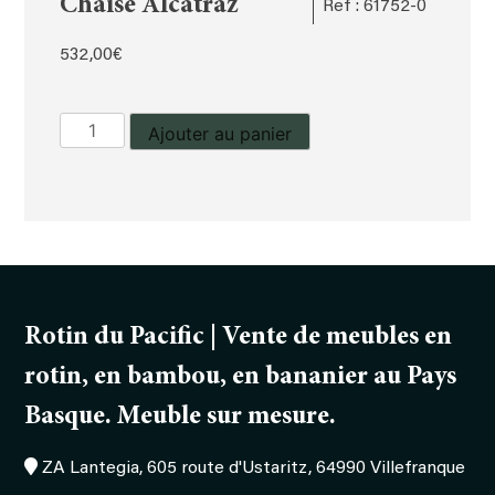
Chaise Alcatraz
Ref : 61752-0
532,00
€
quantité
Ajouter au panier
de
Chaise
Alcatraz
Rotin du Pacific | Vente de meubles en
rotin, en bambou, en bananier au Pays
Basque. Meuble sur mesure.
ZA Lantegia, 605 route d'Ustaritz, 64990 Villefranque