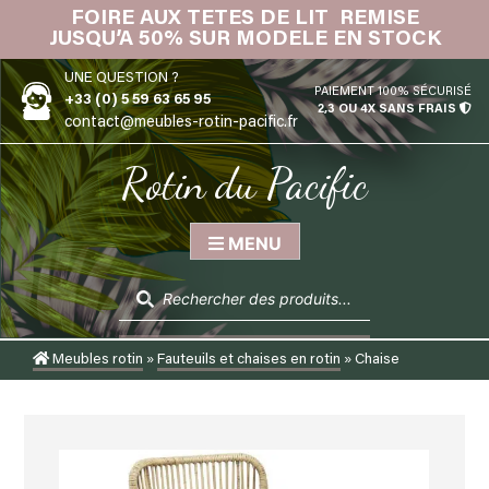
Skip
FOIRE AUX TETES DE LIT REMISE
IN
to
JUSQU’A 50% SUR MODELE EN STOCK
content
UNE QUESTION ?
PAIEMENT 100% SÉCURISÉ
+33 (0) 5 59 63 65 95
2,3 OU 4X SANS FRAIS
contact@meubles-rotin-pacific.fr
Rotin du Pacific
MENU
Recherche
de
produits
Meubles rotin
»
Fauteuils et chaises en rotin
»
Chaise