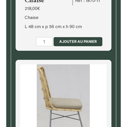
Chaise
Ref : 1870-11
218,00
€
Chaise
L 48 cm x p 56 cm x h 90 cm
quantité
AJOUTER AU PANIER
de
Chaise