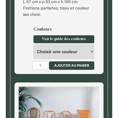
L 57 cm x p 63 cm x h 100 cm
Finitions parfaites, tissu et couleur
aux choix.
Couleurs
Voir le guide des couleurs
quantité
AJOUTER AU PANIER
de
Chaise
accoudoirs