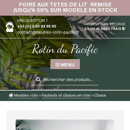
Skip
FOIRE AUX TETES DE LIT REMISE
IN
to
JUSQU’A 50% SUR MODELE EN STOCK
content
UNE QUESTION ?
PAIEMENT 100% SÉCURISÉ
+33 (0) 5 59 63 65 95
2,3 OU 4X SANS FRAIS
contact@meubles-rotin-pacific.fr
Rotin du Pacific
MENU
Recherche
de
produits
Meubles rotin
»
Fauteuils et chaises en rotin
»
Chaise