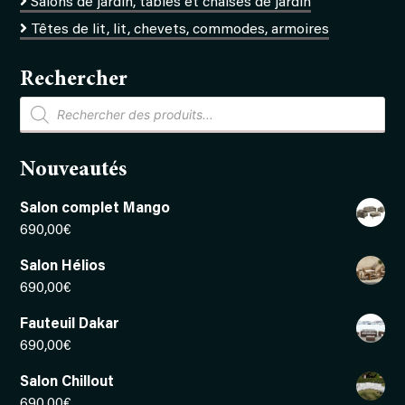
Salons de jardin, tables et chaises de jardin
Têtes de lit, lit, chevets, commodes, armoires
Rechercher
Recherche
de
produits
Nouveautés
Salon complet Mango
690,00
€
Salon Hélios
690,00
€
Fauteuil Dakar
690,00
€
Salon Chillout
690,00
€