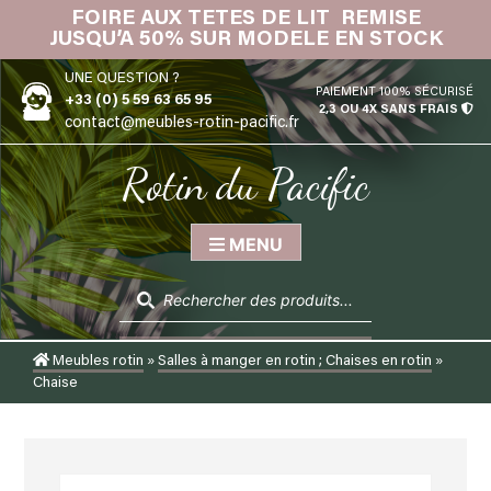
Skip
FOIRE AUX TETES DE LIT REMISE
IN
to
JUSQU’A 50% SUR MODELE EN STOCK
content
UNE QUESTION ?
PAIEMENT 100% SÉCURISÉ
+33 (0) 5 59 63 65 95
2,3 OU 4X SANS FRAIS
contact@meubles-rotin-pacific.fr
Rotin du Pacific
MENU
Recherche
de
produits
Meubles rotin
»
Salles à manger en rotin ; Chaises en rotin
»
Chaise