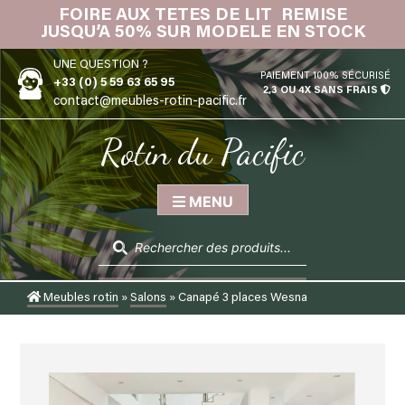
Skip
FOIRE AUX TETES DE LIT REMISE
IN
to
JUSQU’A 50% SUR MODELE EN STOCK
content
UNE QUESTION ?
PAIEMENT 100% SÉCURISÉ
+33 (0) 5 59 63 65 95
2,3 OU 4X SANS FRAIS
contact@meubles-rotin-pacific.fr
Rotin du Pacific
MENU
Recherche
de
produits
Meubles rotin
»
Salons
»
Canapé 3 places Wesna