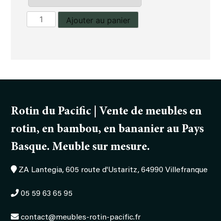
quantité
Ajouter au panier
de
Canapé
3
places
Wesna
Rotin du Pacific | Vente de meubles en
rotin, en bambou, en bananier au Pays
Basque. Meuble sur mesure.
ZA Lantegia, 605 route d'Ustaritz, 64990 Villefranque
05 59 63 65 95
contact@meubles-rotin-pacific.fr