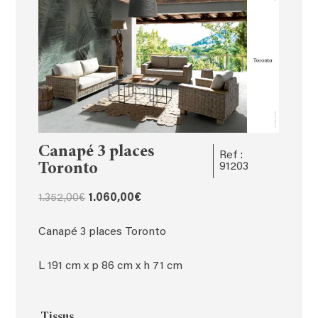
Canapé 3 places
Ref :
Toronto
91203
Le
Le
1.352,00
€
1.060,00
€
prix
prix
initial
actuel
Canapé 3 places Toronto
était :
est :
1.352,00€.
1.060,00€.
L 191 cm x p 86 cm x h 71 cm
Tissus