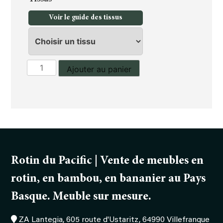
Voir le guide des tissus
quantité
Ajouter au panier
de
Canapé
3
places
Toronto
Rotin du Pacific | Vente de meubles en
rotin, en bambou, en bananier au Pays
Basque. Meuble sur mesure.
ZA Lantegia, 605 route d'Ustaritz, 64990 Villefranque