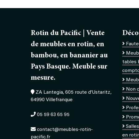
Rotin du Pacific | Vente
Déco
de meubles en rotin, en
Fauteu
Meubl
bambou, en bananier au
tables 
Pays Basque. Meuble sur
comptoi
mesure.
Meub
Non c
ZA Lantegia, 605 route d'Ustaritz,
Nouv
64990 Villefranque
Profe
05 59 63 65 95
Prom
Salle
contact@meubles-rotin-
en roti
pacific.fr