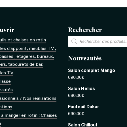
Serpent
uvrir
Rechercher
Recherche
ils et chaises en rotin
de
produits
es d'appoint, meubles TV ,
basses , étagères, bureaux,
Nouveautés
rs, tabourets de bar,
Salon complet Mango
les TV
690,00
€
lassé
Salon Hélios
eautés
690,00
€
ssionnels / Nos réalisations
otions
Fauteuil Dakar
690,00
€
s à manger en rotin ; Chaises
n
Salon Chillout