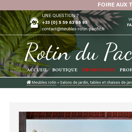
Skip
FOIRE AUX 
to
UNE QUESTION ?
content
V
+33 (0) 5 59 63 65 95
FA
contact@meubles-rotin-pacific.fr
Rotin du Pac
ACCUEIL
BOUTIQUE
PROMOTIONS
PROF
Meubles rotin
»
Salons de jardin, tables et chaises de jar