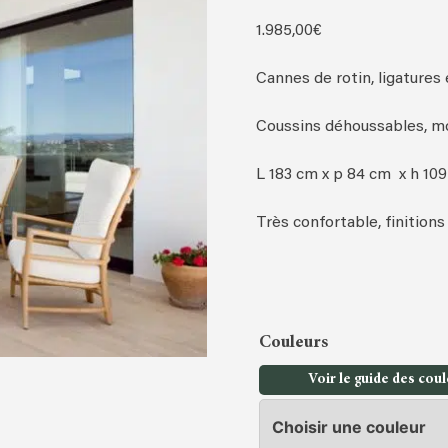
1.985,00
€
Cannes de rotin, ligatures e
Coussins déhoussables, mo
L 183 cm x p 84 cm x h 10
Très confortable, finition
Couleurs
Voir le guide des cou