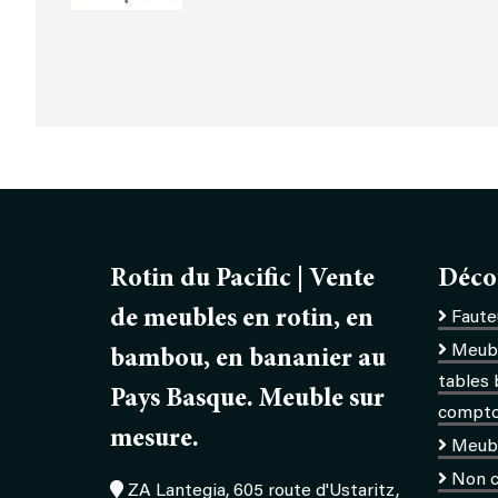
Rotin du Pacific | Vente
Déco
de meubles en rotin, en
Fauteu
Meubl
bambou, en bananier au
tables 
Pays Basque. Meuble sur
comptoi
mesure.
Meub
Non c
ZA Lantegia, 605 route d'Ustaritz,