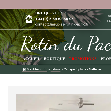
Skip
to
UNE QUESTION ?
content
V
+33 (0) 5 59 63 65 95
FA
contact@meubles-rotin-pacific.fr
Rotin du Pac
ACCUEIL
BOUTIQUE
PROMOTIONS
PROF
Meubles rotin
»
Salons
»
Canapé 3 places Nathalie