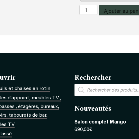
quantité
Ajouter au pan
de
Canapé
3
places
Nathalie
uvrir
Rechercher
Recherche
ils et chaises en rotin
de
produits
es d'appoint, meubles TV ,
basses , étagères, bureaux,
Nouveautés
rs, tabourets de bar,
Salon complet Mango
les TV
690,00
€
lassé