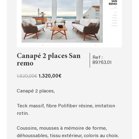
Canapé 2 places San
Ref :
remo
89763.01
Le
Le
1.620,00
€
1.320,00
€
prix
prix
initial
actuel
Canapé 2 places,
était :
est :
1.620,00€.
1.320,00€.
Teck massif, fibre Polifiber résine, imitation
rotin.
Coussins, mousses à mémoire de forme,
déhoussables, tissu extérieur, coloris au choix.