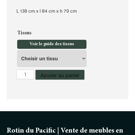
L 138 cm x l 84 cm x h 79 cm
Tissus
Voir le guide des tissus
quantité
Ajouter au panier
de
Canapé
2
places
San
remo
Rotin du Pacific | Vente de meubles en