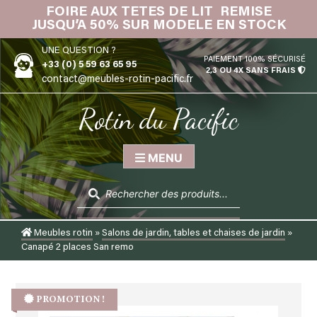
Skip
FOIRE AUX TETES DE LIT REMISE
IN
to
JUSQU’A 50% SUR MODELE EN STOCK
content
UNE QUESTION ?
PAIEMENT 100% SÉCURISÉ
+33 (0) 5 59 63 65 95
2,3 OU 4X SANS FRAIS
contact@meubles-rotin-pacific.fr
Rotin du Pacific
MENU
Recherche
de
produits
Meubles rotin
»
Salons de jardin, tables et chaises de jardin
»
Canapé 2 places San remo
PROMOTION !