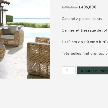
Le
Le
1.798,00
€
1.405,00
€
prix
prix
initial
actuel
Canapé 2 places Icarus
était :
est :
1.798,00€.
1.405,0
Cannes et tressage de roti
L 170 cm x p 110 cm x h 7
Très belles finitions, top c
quantité
Ajouter au pan
de
Canapé
2
places
Icarus