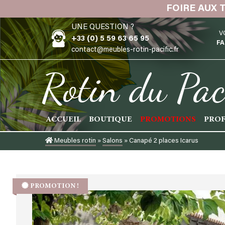
Skip
FOIRE AUX 
to
UNE QUESTION ?
content
V
+33 (0) 5 59 63 65 95
FA
contact@meubles-rotin-pacific.fr
Rotin du Pac
ACCUEIL
BOUTIQUE
PROMOTIONS
PROF
Meubles rotin
»
Salons
»
Canapé 2 places Icarus
PROMOTION !