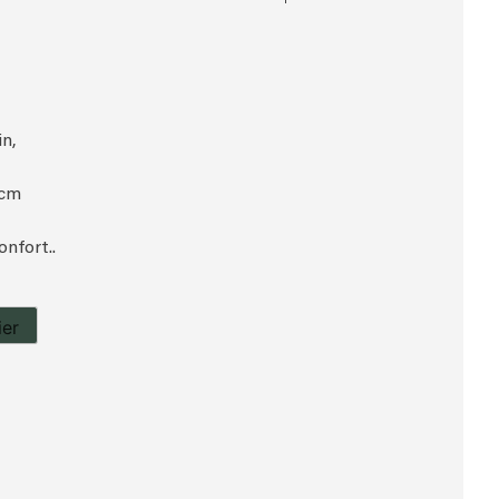
0€.
n,
0 cm
onfort..
ier