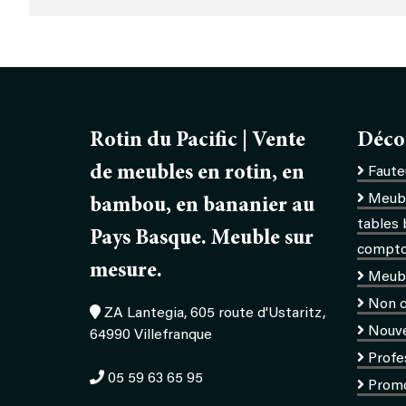
Rotin du Pacific | Vente
Déco
de meubles en rotin, en
Fauteu
Meubl
bambou, en bananier au
tables 
Pays Basque. Meuble sur
comptoi
mesure.
Meub
Non c
ZA Lantegia, 605 route d'Ustaritz,
Nouv
64990 Villefranque
Profe
05 59 63 65 95
Prom