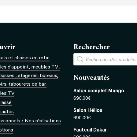
uvrir
Rechercher
Recherche
ils et chaises en rotin
de
produits
es d'appoint, meubles TV ,
basses , étagères, bureaux,
Nouveautés
rs, tabourets de bar,
Salon complet Mango
les TV
690,00
€
lassé
Salon Hélios
eautés
690,00
€
ssionnels / Nos réalisations
otions
Fauteuil Dakar